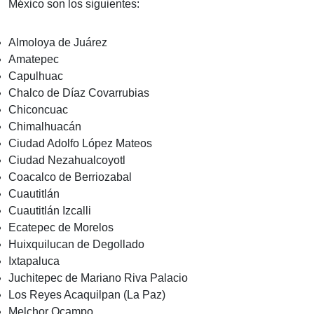
México son los siguientes:
Almoloya de Juárez
Amatepec
Capulhuac
Chalco de Díaz Covarrubias
Chiconcuac
Chimalhuacán
Ciudad Adolfo López Mateos
Ciudad Nezahualcoyotl
Coacalco de Berriozabal
Cuautitlán
Cuautitlán Izcalli
Ecatepec de Morelos
Huixquilucan de Degollado
Ixtapaluca
Juchitepec de Mariano Riva Palacio
Los Reyes Acaquilpan (La Paz)
Melchor Ocampo