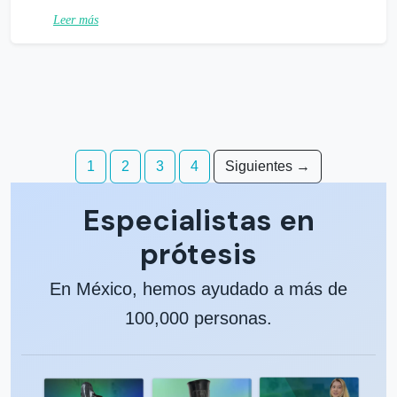
Leer más
Navegación
1
2
3
4
Siguientes →
de
Especialistas en
entradas
prótesis
En México, hemos ayudado a más de
100,000 personas.